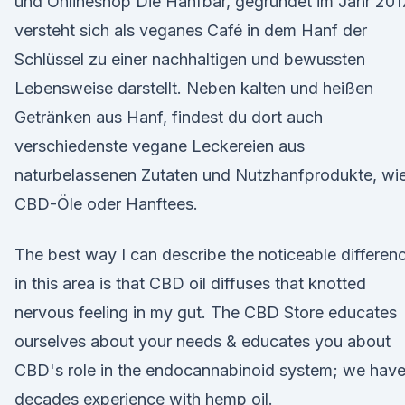
und Onlineshop Die Hanfbar, gegründet im Jahr 201
versteht sich als veganes Café in dem Hanf der
Schlüssel zu einer nachhaltigen und bewussten
Lebensweise darstellt. Neben kalten und heißen
Getränken aus Hanf, findest du dort auch
verschiedenste vegane Leckereien aus
naturbelassenen Zutaten und Nutzhanfprodukte, wi
CBD-Öle oder Hanftees.
The best way I can describe the noticeable differen
in this area is that CBD oil diffuses that knotted
nervous feeling in my gut. The CBD Store educates
ourselves about your needs & educates you about
CBD's role in the endocannabinoid system; we hav
decades experience with hemp oil.