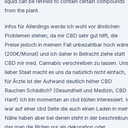
liquid can be refined to contain certain compounds
from the plant.
Infos für Allerdings werde ich wohl vor ähnlichen
Problemen stehen, da mir CBD sehr gut hilft, die
Preise jedoch in meinem Fall unbezahlbar hoch wär
(200€/Monat) und ich daher in Betracht ziehe statt
CBD mir med. Cannabis verschreiben zu lassen. Uns
lieber Staat macht es uns da natürlich nicht einfach,
für Ärzte ist der Aufwand deutlich höher CBD
Rauchen Schädlich? (Gesundheit und Medizin, CBD
Hanf) Ich bin momentan an cbd blüten interessiert. I
war auf einer cbd Seite die auch einen Laden in mei
Nähe haben aber bei denen steht in der beschreibu
das man die Blüten nur als dekoration oder