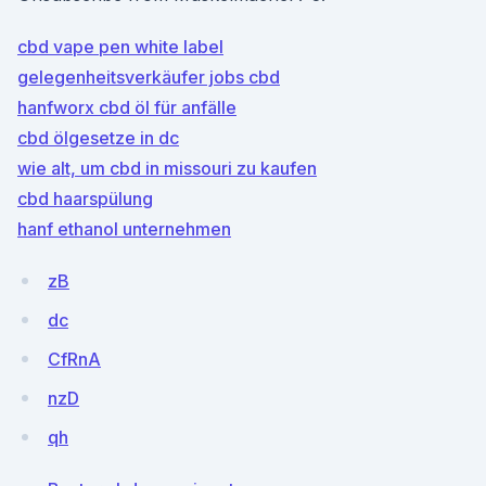
cbd vape pen white label
gelegenheitsverkäufer jobs cbd
hanfworx cbd öl für anfälle
cbd ölgesetze in dc
wie alt, um cbd in missouri zu kaufen
cbd haarspülung
hanf ethanol unternehmen
zB
dc
CfRnA
nzD
qh