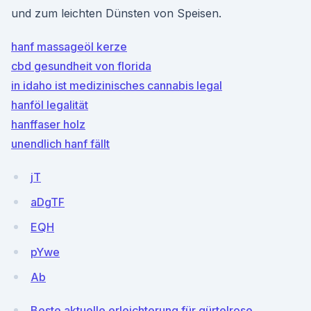
und zum leichten Dünsten von Speisen.
hanf massageöl kerze
cbd gesundheit von florida
in idaho ist medizinisches cannabis legal
hanföl legalität
hanffaser holz
unendlich hanf fällt
jT
aDgTF
EQH
pYwe
Ab
Beste aktuelle erleichterung für gürtelrose