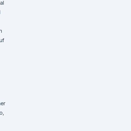
al
l
n
uf
her
o,