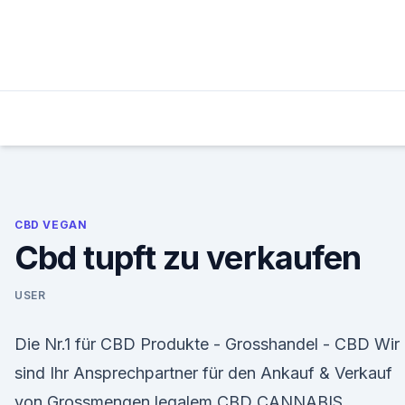
Skip
to
content
CBD VEGAN
Cbd tupft zu verkaufen
USER
Die Nr.1 für CBD Produkte - Grosshandel - CBD Wir
sind Ihr Ansprechpartner für den Ankauf & Verkauf
von Grossmengen legalem CBD CANNABIS