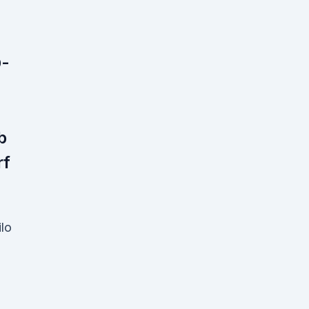
D-
b
rf
lo