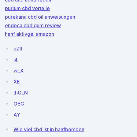
purium cbd vorteile
purekana cbd oil anweisungen
endoca cbd gum review
hanf aktivgel amazon
qZlI
sL
wLX
XE
thGLN
OEG
AY
Wie viel cbd ist in hanfbomben