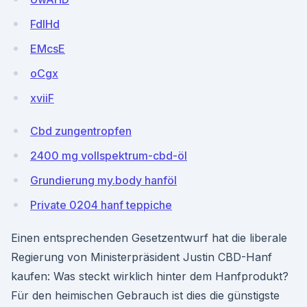
FdlHd
EMcsE
oCgx
xviiF
Cbd zungentropfen
2400 mg vollspektrum-cbd-öl
Grundierung my.body hanföl
Private 0204 hanf teppiche
Einen entsprechenden Gesetzentwurf hat die liberale
Regierung von Ministerpräsident Justin CBD-Hanf
kaufen: Was steckt wirklich hinter dem Hanfprodukt?
Für den heimischen Gebrauch ist dies die günstigste